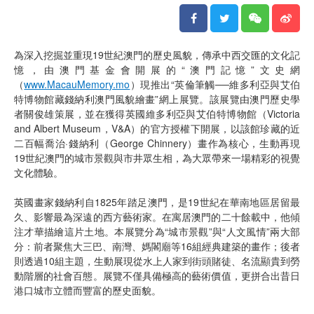
為深入挖掘並重現19世紀澳門的歷史風貌，傳承中西交匯的文化記
憶，由澳門基金會開展的“澳門記憶”文史網
（
www.MacauMemory.mo
）現推出“英倫筆觸──維多利亞與艾伯
特博物館藏錢納利澳門風貌繪畫”網上展覽。該展覽由澳門歷史學
者關俊雄策展，並在獲得英國維多利亞與艾伯特博物館（Victoria
and Albert Museum，V&A）的官方授權下開展，以該館珍藏的近
二百幅喬治·錢納利（George Chinnery）畫作為核心，生動再現
19世紀澳門的城市景觀與市井眾生相，為大眾帶來一場精彩的視覺
文化體驗。
英國畫家錢納利自1825年踏足澳門，是19世紀在華南地區居留最
久、影響最為深遠的西方藝術家。在寓居澳門的二十餘載中，他傾
注才華描繪這片土地。本展覽分為“城市景觀”與“人文風情”兩大部
分：前者聚焦大三巴、南灣、媽閣廟等16組經典建築的畫作；後者
則透過10組主題，生動展現從水上人家到街頭賭徒、名流顯貴到勞
動階層的社會百態。展覽不僅具備極高的藝術價值，更拼合出昔日
港口城市立體而豐富的歷史面貌。