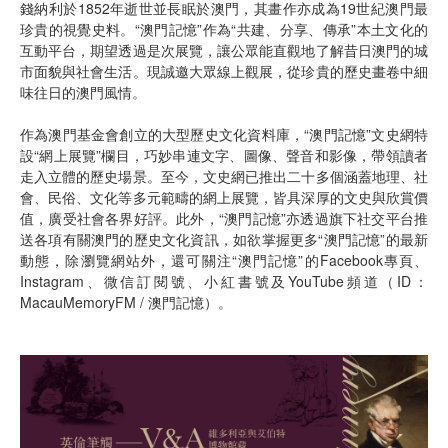
錢納利於1852年逝世並長眠於澳門，其畫作亦成為19世紀澳門最
珍貴的視覺史料。“澳門記憶”作為“共建、分享、傳承”本土文化的
互動平台，期望透過是次展覽，讓公眾能直觀地了解昔日澳門的城
市面貌與社會生活。現誠邀大眾線上觀展，從珍貴的歷史畫卷中細
味往日的澳門風情。
作為澳門基金會創立的大型歷史文化資料庫，“澳門記憶”文史網特
設“網上展覽”欄目，巧妙串連文字、圖像、聲音和影像，帶領讀者
走入立體的歷史場景。至今，文史網已推出二十多個涵蓋地理、社
會、民俗、文化等多元範疇的網上展覽，皆具深厚的文史與欣賞價
值，廣受社會各界好評。此外，“澳門記憶”亦透過旗下社交平台推
送各項有關澳門的歷史文化資訊，如欲掌握更多“澳門記憶”的最新
動態，除瀏覽網站外，還可關注“澳門記憶”的Facebook專頁、
Instagram、微信訂閱號、小紅書號及YouTube頻道（ID：
MacauMemoryFM / 澳門記憶）。