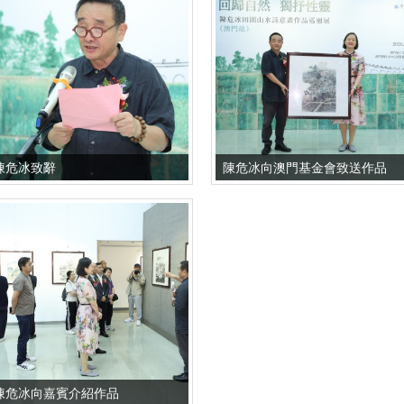
陳危冰致辭
陳危冰向澳門基金會致送作品
陳危冰向嘉賓介紹作品