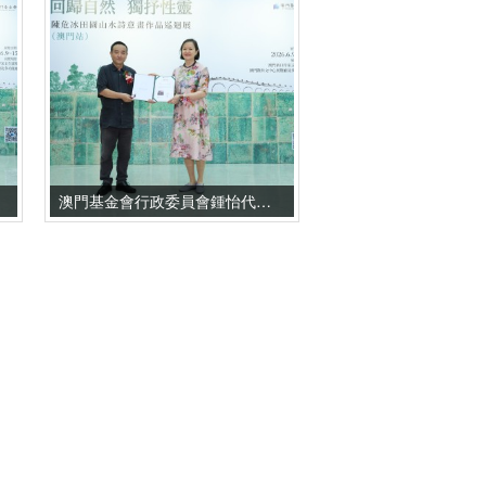
澳門基金會行政委員會鍾怡代主席向陳危冰致送收藏證書