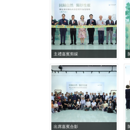
主禮嘉賓剪綵
出席嘉賓合影