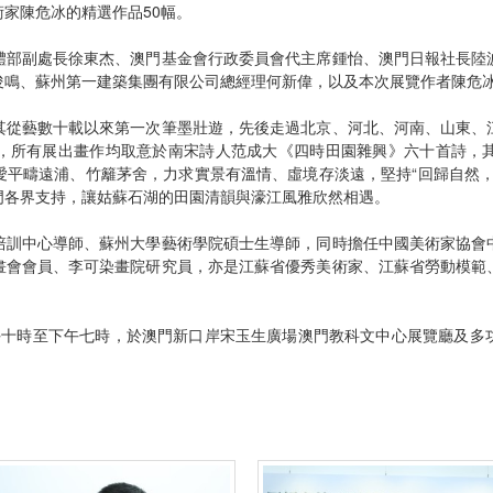
家陳危冰的精選作品50幅。
體部副處長徐東杰、澳門基金會行政委員會代主席鍾怡、澳門日報社長陸
俊鳴、蘇州第一建築集團有限公司總經理何新偉，以及本次展覽作者陳危
其從藝數十載以來第一次筆墨壯遊，先後走過北京、河北、河南、山東、
，所有展出畫作均取意於南宋詩人范成大《四時田園雜興》六十首詩，
愛平疇遠浦、竹籬茅舍，力求實景有溫情、虛境存淡遠，堅持“回歸自然，
門各界支持，讓姑蘇石湖的田園清韻與濠江風雅欣然相遇。
培訓中心導師、蘇州大學藝術學院碩士生導師，同時擔任中國美術家協會
畫會會員、李可染畫院研究員，亦是江蘇省優秀美術家、江蘇省勞動模範
日上午十時至下午七時，於澳門新口岸宋玉生廣場澳門教科文中心展覽廳及