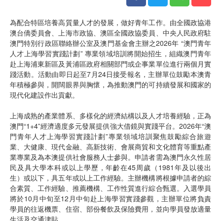
為配合特區培養高質量人才的發展，做好青年工作。由全國政協港
澳台僑委員會、上海市政協、澳區全國政協委員、中央人民政府駐
澳門特別行政區聯絡辦公室及澳門基金會主辦之2026年 “澳門青年
人才上海學習實踐計劃” 專業領域培訓將開始招生，組織澳門青年
赴上海浦東新區及黃浦區政府相關部門或企事業單位進行兩個月實
踐活動。活動由即日起至7月24日接受報名，主辦單位鼓勵本澳青
年積極參與，開闊眼界與胸懷，為推動澳門的可持續發展和國家的
現代化建設作出貢獻。
上海成熟的產業體系、多樣化的經濟結構以及人才培養經驗，正為
澳門“1+4”經濟適度多元發展提供強大借鏡與實踐平台。2026年“澳
門青年人才上海學習實踐計劃”專業領域培訓聚焦鼓勵綜合旅遊
業、大健康、現代金融、高新技術、會展商貿和文化體育等重點產
業專業及為本澳提供社會服務人士參與。申請者需為澳門永久性居
民及具大學本科或以上學歷，年齡在45周歲（1981年及以後出
生）或以下，具五年或以上工作經驗。主辦機構將根據申請者的綜
合素質、工作經驗、推薦機構、工作性質進行綜合甄選。入選學員
將於10月中旬至12月中旬赴上海學習實踐參觀，主辦單位將負責
學員的往返機票、住宿、部份餐飲及保險費用，並向學員發放適量
生活及交通津貼。