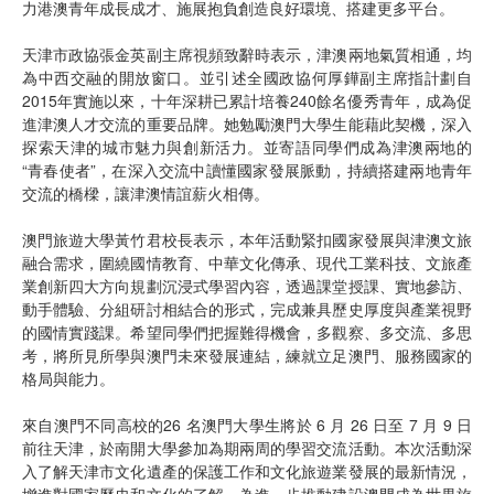
力港澳青年成長成才、施展抱負創造良好環境、搭建更多平台。
天津市政協張金英副主席視頻致辭時表示，津澳兩地氣質相通，均
為中西交融的開放窗口。並引述全國政協何厚鏵副主席指計劃自
2015年實施以來，十年深耕已累計培養240餘名優秀青年，成為促
進津澳人才交流的重要品牌。她勉勵澳門大學生能藉此契機，深入
探索天津的城市魅力與創新活力。並寄語同學們成為津澳兩地的
“青春使者”，在深入交流中讀懂國家發展脈動，持續搭建兩地青年
交流的橋樑，讓津澳情誼薪火相傳。
澳門旅遊大學黃竹君校長表示，本年活動緊扣國家發展與津澳文旅
融合需求，圍繞國情教育、中華文化傳承、現代工業科技、文旅產
業創新四大方向規劃沉浸式學習內容，透過課堂授課、實地參訪、
動手體驗、分組研討相結合的形式，完成兼具歷史厚度與產業視野
的國情實踐課。希望同學們把握難得機會，多觀察、多交流、多思
考，將所見所學與澳門未來發展連結，練就立足澳門、服務國家的
格局與能力。
來自澳門不同高校的26 名澳門大學生將於 6 月 26 日至 7 月 9 日
前往天津，於南開大學參加為期兩周的學習交流活動。本次活動深
入了解天津市文化遺產的保護工作和文化旅遊業發展的最新情況，
增進對國家歷史和文化的了解，為進一步推動建設澳門成為世界旅