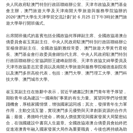
央人民政府駐澳門特別行政區聯絡辦公室、天津市政協及澳門基金
會主辦，澳門旅遊大學及天津南開大學旅遊與服務學院協辦的
2026“澳門大學生天津學習交流計劃”於 6 月25 日下午3時於澳門旅
遊大學舉行開班儀式。
出席開班儀式的嘉賓包括全國政協何厚鏵副主席、全國政協港澳台
僑委員會崔玉英副主任、中央人民政府駐澳門特別行政區聯絡辦公
室楊偉群副主任、全國政協劉雅煌常委、澳門旅遊大學黃竹君校
長、澳門基金會行政委員會鍾怡代主席、中央人民政府駐澳門特別
行政區聯絡辦公室協調部王建峰副部長、天津市政協文綺華委員及
天津市政協姜志宏委員以及南開大學旅遊與服務學院楊德進副院長
以及澳門多所高校代表，包括：澳門大學、澳門理工大學、澳門科
技大學、澳門城市大學。
崔玉英副主任在致辭中表示，習近平總書記對澳門青年寄予厚望，
期盼青年成為建設“一國兩制”事業的有生力量。冀望同學們珍惜實
踐機會，厚植家國情懷，增強國家認同感；其次，發揮青年生力軍
作用，主動交流互鑒，實現澳門多元優勢與天津創新資源的合作共
贏；最後，勇擔時代使命，將個人價值實現與國家發展大局緊密結
合，在強國建設中書寫人生篇章。全國政協港澳台僑委員會始終把
促進港澳青年融入國家發展大局作為重要職責，今後也將持續為助