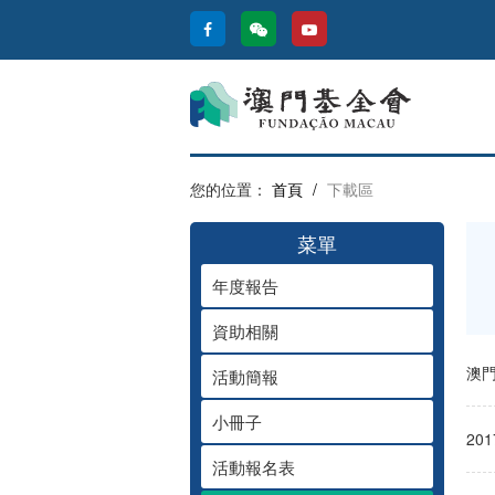
您的位置：
首頁
/
下載區
菜單
年度報告
資助相關
澳
活動簡報
小冊子
20
活動報名表