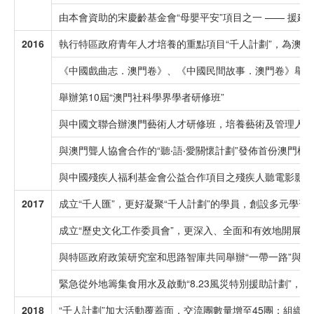
由本會資助的宋慶齡基金會“母嬰平安”項目之一 —— 援
2016
執行特區政府青年人才培養的重點項目“千人計劃”，為澳
《中國戲曲志．澳門卷》、《中國民間故事．澳門卷》舉行
舉辦第10屆“澳門社科學界學者研修班”
與中國文聯合辦澳門藝術人才研修班，培養藝術及管理人才
與澳門聾人協會合作的“聽‧語‧愛關懷計劃”發佈首份澳門
與中國殘疾人福利基金會公益合作項目之殘疾人聽電影影
2017
成立“千人匯”，更好凝聚“千人計劃”的學員，創設多元學
成立“歷史文化工作委員會”，更深入、全面和有效地開展
與特區政府政策研究室和思路智庫共同舉辦“一帶一路”與澳
緊急從外地籌集食用水及啟動“8.23風災特別援助計劃”，
2018
“千人計劃”加大活動覆蓋面，交流團數量增至45團；組織