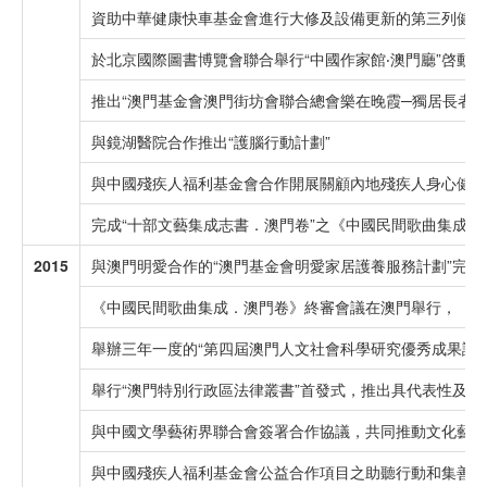
資助中華健康快車基金會進行大修及設備更新的第三列健康
於北京國際圖書博覽會聯合舉行“中國作家館‧澳門廳”啓動
推出“澳門基金會澳門街坊會聯合總會樂在晚霞─獨居長者關
與鏡湖醫院合作推出“護腦行動計劃”
與中國殘疾人福利基金會合作開展關顧內地殘疾人身心健康
完成“十部文藝集成志書．澳門卷”之《中國民間歌曲集成．
2015
與澳門明愛合作的“澳門基金會明愛家居護養服務計劃”完
《中國民間歌曲集成．澳門卷》終審會議在澳門舉行，《民
舉辦三年一度的“第四屆澳門人文社會科學研究優秀成果評
舉行“澳門特別行政區法律叢書”首發式，推出具代表性及
與中國文學藝術界聯合會簽署合作協議，共同推動文化藝術
與中國殘疾人福利基金會公益合作項目之助聽行動和集善殘