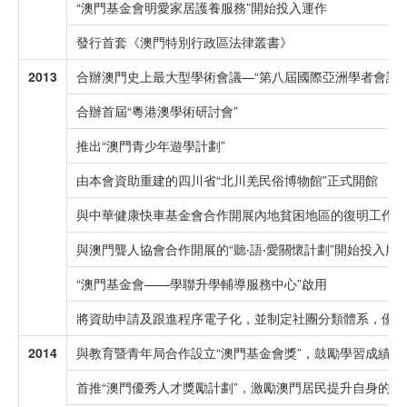
“澳門基金會明愛家居護養服務”開始投入運作
發行首套《澳門特別行政區法律叢書》
2013
合辦澳門史上最大型學術會議—“第八屆國際亞洲學者會議
合辦首屆“粵港澳學術研討會”
推出“澳門青少年遊學計劃”
由本會資助重建的四川省“北川羌民俗博物館”正式開館
與中華健康快車基金會合作開展內地貧困地區的復明工作
與澳門聾人協會合作開展的“聽‧語‧愛關懷計劃”開始投入服
“澳門基金會——學聯升學輔導服務中心”啟用
將資助申請及跟進程序電子化，並制定社團分類體系，優化
2014
與教育暨青年局合作設立“澳門基金會獎”，鼓勵學習成績優
首推“澳門優秀人才獎勵計劃”，激勵澳門居民提升自身的知