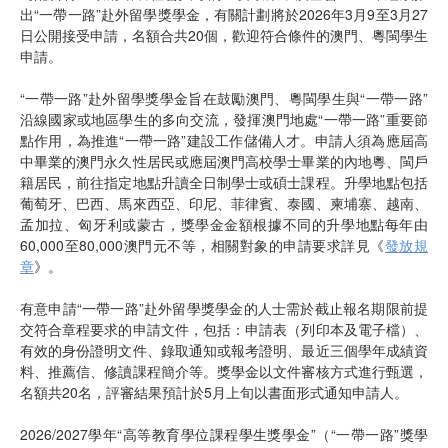
出“一帶一路”赴外留學獎學金，有關計劃將於2026年3月9至3月27
日公開接受申請，名額合共20個，歡迎符合條件的澳門、粵閩學生
申請。
“一帶一路”赴外留學獎學金旨在鼓勵澳門、粵閩學生與“一帶一路”
沿線國家或地區學生的多向交流，發揮澳門地處“一帶一路”重要節
點作用，為推進“一帶一路”建設工作儲備人才。申請人須為應屆高
中畢業的澳門永久性居民或應屆澳門高校學士畢業的內地粵、閩戶
籍居民，前往指定地點升讀全日制學士或碩士課程。升學地點包括
葡萄牙、巴西、馬來西亞、印尼、菲律賓、泰國、柬埔寨、越南、
孟加拉、匈牙利或蒙古，獎學金金額根據不同的升學地點每年由
60,000至80,000澳門元不等，相關對象的申請要求詳見《
發放規
章
》。
有意申請“一帶一路”赴外留學獎學金的人士需於截止報名期限前提
交符合章程要求的申請文件，包括：申請表（列印本及電子檔）、
有效的身份證明文件、錄取通知或報考證明、最近三個學年成績資
料、推薦信、修讀課程簡介等。獎學金以文件審核方式進行甄選，
名額共20名，評審結果預計於5月上旬以書面形式通知申請人。
2026/2027學年“高等教育學位課程學生獎學金”（“一帶一路”獎學