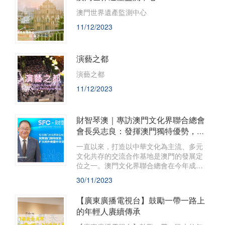
澳門世界遺產監測中心
11/12/2023
演藝之都
演藝之都
11/12/2023
財智琴澳｜專訪澳門文化界聯合總會
會長吳志良：發揮澳門獨特優勢，擴
大對外傳播中華文化的軟實力
一直以來，打造以中華文化為主流、多元
文化共存的交流合作基地是澳門的發展定
位之一。澳門文化界聯合總會在今年成
立，致力於凝聚澳門文化藝術界，促進文
30/11/2023
藝界的大團結、大協作、大聯合，助力“一
基地”建設，特別是與葡語國家的文化交流
【廣東廣播電視台】鼓勵一帶一路上
合作，向世界傳播中華文化等。日前，澳
的年輕人賡續傳承
門文化界聯合總會會長吳志良在接受南方
財經全媒體記者採訪時表示，澳門擁有一