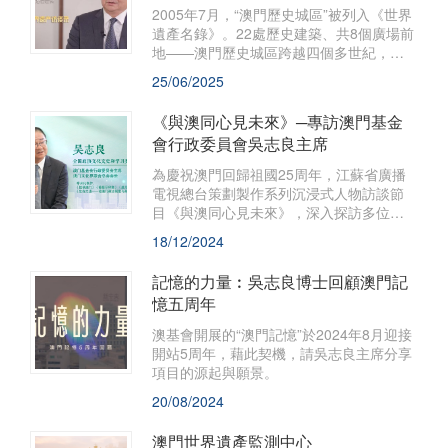
2005年7月，“澳門歷史城區”被列入《世界
遺產名錄》。22處歷史建築、共8個廣場前
地——澳門歷史城區跨越四個多世紀，散
發著東西方文明交匯的魅力。作為歷史文
25/06/2025
化研究者，吳志良一直致力於保護申遺成
果，傳播澳門作為中西文化交融之地的價
《與澳同心見未來》─專訪澳門基金
值。
會行政委員會吳志良主席
為慶祝澳門回歸祖國25周年，江蘇省廣播
電視總台策劃製作系列沉浸式人物訪談節
目《與澳同心見未來》，深入探訪多位活
躍在澳門各領域的領軍人物，展示他們根
18/12/2024
植本土發展的心路歷程、至真淳樸的家國
情懷以及與祖國共奮進同發展的宏偉願
記憶的力量︰吳志良博士回顧澳門記
景。
憶五周年
澳基會開展的“澳門記憶”於2024年8月迎接
開站5周年，藉此契機，請吳志良主席分享
項目的源起與願景。
20/08/2024
澳門世界遺產監測中心