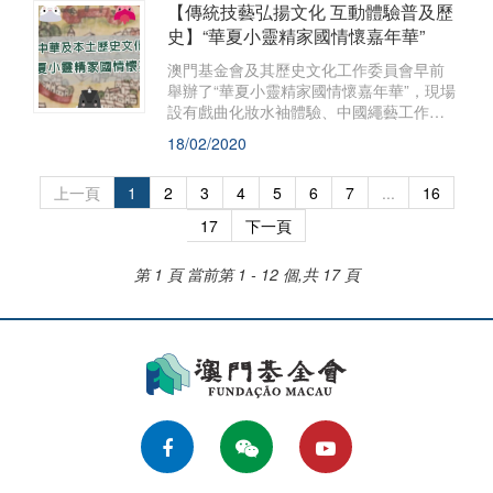
【傳統技藝弘揚文化 互動體驗普及歷
史】“華夏小靈精家國情懷嘉年華”
​澳門基金會及其歷史文化工作委員會早前
舉辦了“華夏小靈精家國情懷嘉年華”，現場
設有戲曲化妝水袖體驗、中國繩藝工作
坊、皮影戲互動劇場等，節目精彩豐富，
18/02/2020
吸引了不少大朋友及小朋友前往參與。
上一頁
1
2
3
4
5
6
7
...
16
17
下一頁
第 1 頁
當前第 1 - 12 個,共 17 頁