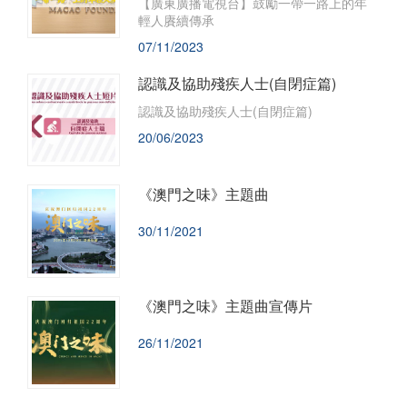
【廣東廣播電視台】鼓勵一帶一路上的年
套中外都特別容易理解和接受的話語體
輕人賡續傳承
系，是講好中國故事、澳門故事的重要視
07/11/2023
窗，能夠在粵港澳大灣區對外傳播方面發
揮獨特作用。講好“一國兩制”的故事，這也
有助於港澳推動人文灣區的建設。
認識及協助殘疾人士(自閉症篇)
認識及協助殘疾人士(自閉症篇)
20/06/2023
《澳門之味》主題曲
30/11/2021
《澳門之味》主題曲宣傳片
26/11/2021