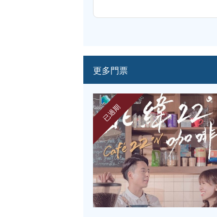
更多門票
已過期
『國樂風韻…中國經典歷史人物系
音樂會