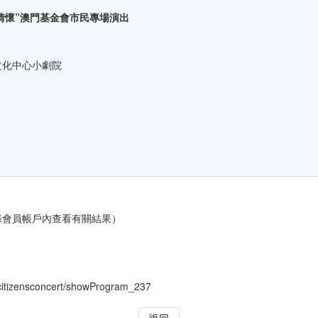
情懷”澳門基金會市民專場演出
文化中心小劇院
登錄會員帳戶內查看有關結果）
tizensconcert/showProgram_237