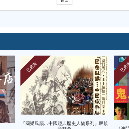
返回
已過期
已過
列』民族
《澳門街--味道》“澳門製作‧本土情懷”澳門
《公主