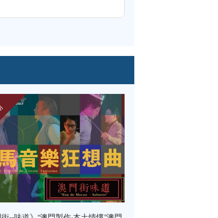
期
已過期
駕到》“澳門製作‧本土情懷”澳門基金