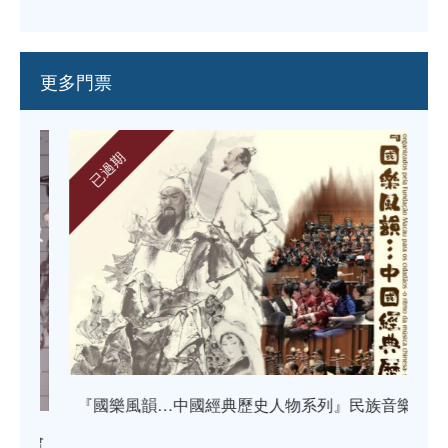
更多門票
已過期
『國樂風韻…中國經典歷史人物系列』民族音樂會
《
金會