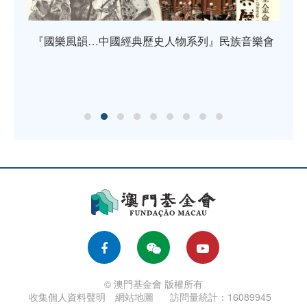
『國樂風韻…中國經典歷史人物系列』民族音樂會
《
金會
© 澳門基金會 版權所有
收集個人資料聲明
網站地圖
訪問量統計：16089945