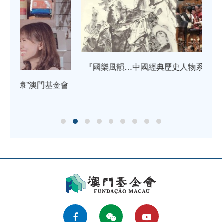
『國樂風韻…中國經典歷史人物系列』民族音樂會
《
金會