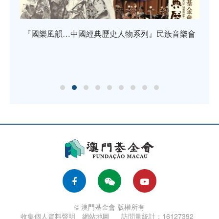
『國樂風韻…中國經典歷史人物系列』民族音樂會
《
金會
© 澳門基金會 版權所有
收集個人資料聲明
網站地圖
訪問量統計：16127392