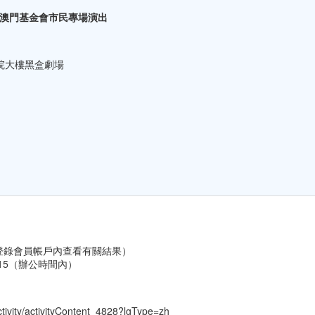
懷”澳門基金會市民專場演出
院大樓黑盒劇場
員可登錄會員帳戶內查看有關結果）
/2015（辦公時間內）
tivity/activityContent_4828?lgType=zh