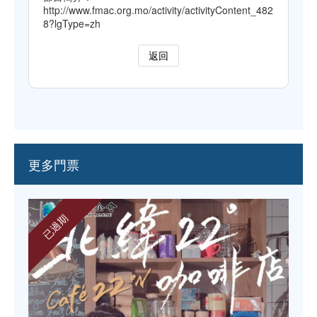
http://www.fmac.org.mo/activity/activityContent_482
8?lgType=zh
返回
更多門票
已過期