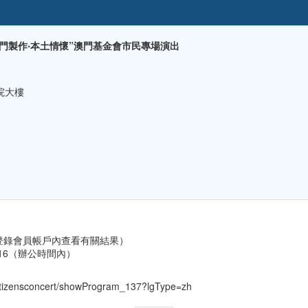
澳門製作‧本土情懷”澳門基金會市民專場演出
院大樓
員可登錄會員帳戶內查看有關結果）
/2016（辦公時間內）
citizensconcert/showProgram_137?lgType=zh