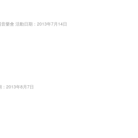
​主辦單位：澳門古琴研究會 活動名稱：“傳承、弘揚的使命” ------中國著名古琴家專場音樂會 活動日期：2013年7月14日
2013年8月7日