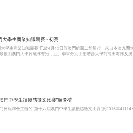
大學生商業知識競賽 - 初賽
門大學生商業知識競賽”已於4月13日假澳門綜藝二館舉行，來自本澳九
最後由澳門大學聆曦隊奪冠，亞、季軍分別由聖若瑟大學商龍出海隊及澳
屆澳門中學生讀後感徵文比賽”頒獎禮
門日報聯合主辦的“第十八屆澳門中學生讀後感徵文比賽”於2013年4月1