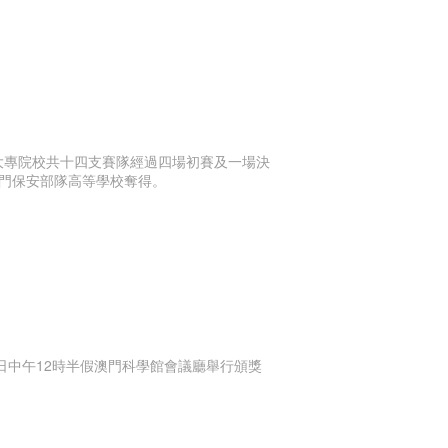
間大專院校共十四支賽隊經過四場初賽及一場決
門保安部隊高等學校奪得。
4日中午12時半假澳門科學館會議廳舉行頒獎