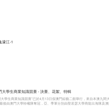
濠江-1
門大學生商業知識競賽 - 決賽、花絮、特輯
澳門大學生商業知識競賽”已於4月13日假澳門綜藝二館舉行，來自本澳九
最後由澳門大學聆曦隊奪冠，亞、季軍分別由聖若瑟大學商龍出海隊及澳