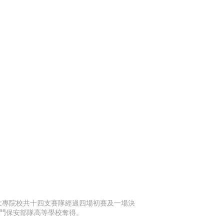
間大專院校共十四支賽隊經過四場初賽及一場決
門保安部隊高等學校奪得。