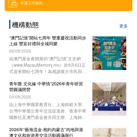
年度工作報告
借用場地
機構動態
更多
下載區
“澳門記憶”開站七周年 雙重慶祝活動同步
上線 豐富好禮與全城同樂
索取門票
06/08/2026
由澳門基金會開展的“澳門記憶”文史網
（www.MacauMemory.mo）於8月6日正
招聘消息
式迎來開站七周年！為感謝廣大市民與讀
者多年來的相伴與支持，“澳門記憶”於生
青年匯 文化緣 中華情”2026年青年研習
日這天起，隆重推出兩項互動慶祝活動
營圓滿閉營
──Facebook 官方專頁“七周年
03/08/2026
Giveaway”互動遊戲以及“澳門離島知多
少”線上問答遊戲，以豐富好禮與全城同
由上海中華職業教育社、上海師範大學、
樂！
台灣中華傑出青年交流促進會、香港中華
職教社及澳門基金會共同主辦、上海師範
大學教育學院與聯合國教育科學文化組織
2026年“藝海流金‧相約內蒙古”內地與港
教師教育中心協辦的“青年匯 文化緣 中華
澳文化和旅遊界交流活動圓滿舉行
情”2026年青年研習營已於8月1日下午在