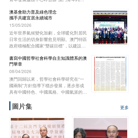
實習項目二○二六啟航儀式暨實習前培
澳基會助力普及綠色理念
訓”。
攜手共建宜居永續城市
15/05/2026
近年世界氣候變化加劇，全球暖化對居民
日常生活的切身影響愈見明顯。澳門特區
政府積極配合國家“雙碳目標”，以建設宜
居智慧綠色澳門作為施政重點之一，制訂
書寫中國哲學社會科學自主知識體系的澳
《澳門長期減碳策略》和《澳門環境保護
門華章
規劃》，謀劃可持續發展藍圖，
08/04/2026
澳門回歸以來，哲學社會科學研究在“一
國兩制”方針指導下穩步發展，逐步形成
具有中國特色、中國風格、中國氣派的自
主知識體系。自習近平總書記2016年在
圖片集
哲學社會科學工作座談會上發表重要講
更多
話、中共中央辦公廳2022年印發《國家
“十四五”時期哲學社會科學發展規劃》以
來，澳門的高等院校、澳門基金會和學術
團體作為知識產出、傳播和實踐的主體，
在構建哲學社會科學自主知識體系的征程