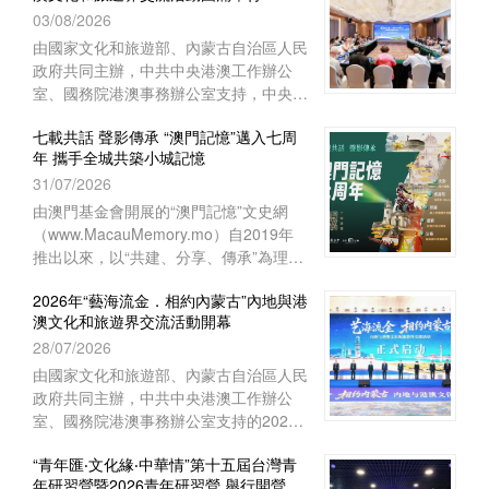
03/08/2026
上海崇明如山酒店舉行閉營儀式。上海中
華職業教育社常務副主任、市政府參事胡
由國家文化和旅遊部、內蒙古自治區人民
衛出席儀式並致辭。上海市崇明區海外聯
政府共同主辦，中共中央港澳工作辦公
誼會副會長林豔華、台灣中華傑出青年交
室、國務院港澳事務辦公室支持，中央人
流促進會理事長陳長風、上海崇明中華職
民政府駐澳門特別行政區聯絡辦公室宣傳
業教育社主任施志琴、上海中華職業技術
七載共話 聲影傳承 “澳門記憶”邁入七周
文體部、經濟部和澳門基金會等單位協辦
年 攜手全城共築小城記憶
學院執行理事蔡奚芳等近100人出席活
的2026年“藝海流金‧相約內蒙古”內地與
動。
31/07/2026
港澳文化和旅遊界交流活動，已於7月27
日至8月1日圓滿舉行。澳門組織了45位
由澳門基金會開展的“澳門記憶”文史網
文旅界代表赴內蒙古自治區參與活動，與
（www.MacauMemory.mo）自2019年
來自內地及香港的文旅界代表、專家學者
推出以來，以“共建、分享、傳承”為理
等共150多人齊聚內蒙古，共譜文旅合作
念，透過文字、圖片、聲音及影像，系統
新篇。
2026年“藝海流金．相約內蒙古”內地與港
梳理並活化澳門珍貴的歷史文化資源，建
澳文化和旅遊界交流活動開幕
構起承載小城歷史的大型文化資料庫。
28/07/2026
“澳門記憶”即將踏入開站七周年，特以
“七載共話 聲影傳承”為主題，陸續推出一
由國家文化和旅遊部、內蒙古自治區人民
系列涵蓋線上和線下的多元活動，誠邀市
政府共同主辦，中共中央港澳工作辦公
民大眾共同參與，用不同視角與媒介，共
室、國務院港澳事務辦公室支持的2026
同編織與傳承屬於這座小城的集體記憶。
年“藝海流金．相約內蒙古”內地與港澳文
“青年匯‧文化緣‧中華情”第十五屆台灣青
化和旅遊界交流活動於7月28日在內蒙古
年研習營暨2026青年研習營 舉行開營儀
自治區鄂爾多斯市開幕。中央人民政府駐