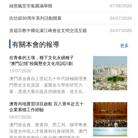
新發展”為題，吸引六十名來自台灣地區
綠悠瘋堂市集圓滿舉辦
07/08/2026
及澳門本地青年踴躍參與，現場互動熱
烈。
街坊節30周年系列活動開幕
24/07/2026
首屆宗教中國化濠江峰會促文明交流互鑑
24/07/2026
有關本會的報導
更多
在青春的土壤，種下文化永續種子
“澳門記憶”校園歷史文化培訓計劃
15/07/2026
澳門基金會自上世紀九十年代積極梳理澳
門歷史文化資源，凝聚各方學術研究力
量，透過大量出版及持續推廣，使文化保
育從學術議題走進大眾視野，深化大眾對
澳青內地實習項目啟航 百八青年赴五十
文化保育的關注。
企業累積工作經驗
06/07/2026
澳門基金會、教青局、勞工局、橫琴粵澳
深度合作區人才發展和社會保障局、澳門
青年發展服務中心昨合辦“澳門青年內地