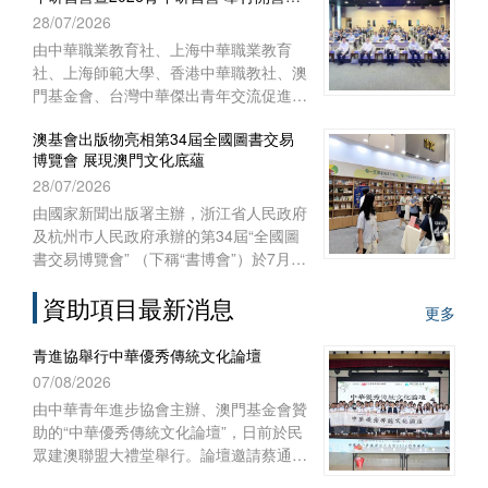
式
28/07/2026
澳門特別行政區聯絡辦公室宣傳文體部、
經濟部和澳門基金會作為澳門協辦單位，
由中華職業教育社、上海中華職業教育
一共組織了45位澳門代表前往內蒙古自
社、上海師範大學、香港中華職教社、澳
治區出席活動。
門基金會、台灣中華傑出青年交流促進會
共同主辦，上海師範大學教育學院與聯合
澳基會出版物亮相第34屆全國圖書交易
國教科文組織教師教育中心協辦之“青年
博覽會 展現澳門文化底蘊
匯‧文化緣‧中華情——第十五屆台灣青年
28/07/2026
研習營暨2026青年研習營”開營儀式於
2026年7月28日上午在上海聯合國教科文
由國家新聞出版署主辦，浙江省人民政府
組織教師教育中心舉行。來自台灣、香
及杭州巿人民政府承辦的第34屆“全國圖
港、澳門29所院校的60多名師生，和上
書交易博覽會” （下稱“書博會”）於7月
海師範大學的志願者共聚申城，一同開啟
24日至27日在浙江杭州國際博覽中心順
為期七天的文化交流與研習體驗之旅。
資助項目最新消息
利舉行。澳門基金會作為澳門出版界代表
更多
再度參展，攜近年出版的多領域精品圖書
亮相，向內地及各地讀者展現澳門豐富的
青進協舉行中華優秀傳統文化論壇
出版成果與文化底蘊。
07/08/2026
由中華青年進步協會主辦、澳門基金會贊
助的“中華優秀傳統文化論壇”，日前於民
眾建澳聯盟大禮堂舉行。論壇邀請蔡通中
醫擔任主講嘉賓，以“中醫文化傳承與創