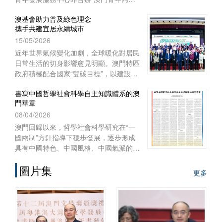
實習項目二○二六啟航儀式暨實習前培
澳基會助力普及綠色理念
訓”。
攜手共建宜居永續城市
15/05/2026
近年世界氣候變化加劇，全球暖化對居民
日常生活的切身影響愈見明顯。澳門特區
政府積極配合國家“雙碳目標”，以建設宜
居智慧綠色澳門作為施政重點之一，制訂
書寫中國哲學社會科學自主知識體系的澳
《澳門長期減碳策略》和《澳門環境保護
門華章
規劃》，謀劃可持續發展藍圖，
08/04/2026
澳門回歸以來，哲學社會科學研究在“一
國兩制”方針指導下穩步發展，逐步形成
具有中國特色、中國風格、中國氣派的自
主知識體系。自習近平總書記2016年在
圖片集
哲學社會科學工作座談會上發表重要講
更多
話、中共中央辦公廳2022年印發《國家
“十四五”時期哲學社會科學發展規劃》以
來，澳門的高等院校、澳門基金會和學術
團體作為知識產出、傳播和實踐的主體，
在構建哲學社會科學自主知識體系的征程