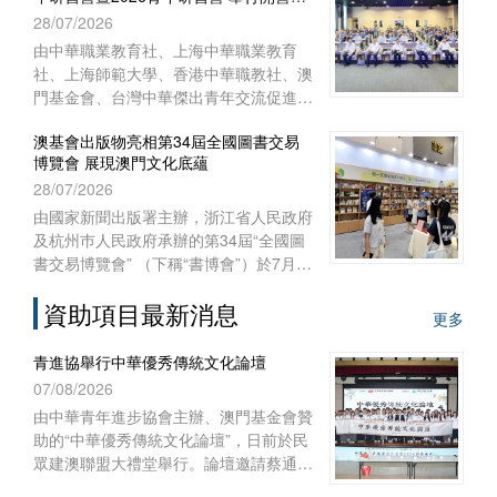
式
28/07/2026
澳門特別行政區聯絡辦公室宣傳文體部、
經濟部和澳門基金會作為澳門協辦單位，
由中華職業教育社、上海中華職業教育
一共組織了45位澳門代表前往內蒙古自
社、上海師範大學、香港中華職教社、澳
治區出席活動。
門基金會、台灣中華傑出青年交流促進會
共同主辦，上海師範大學教育學院與聯合
澳基會出版物亮相第34屆全國圖書交易
國教科文組織教師教育中心協辦之“青年
博覽會 展現澳門文化底蘊
匯‧文化緣‧中華情——第十五屆台灣青年
28/07/2026
研習營暨2026青年研習營”開營儀式於
2026年7月28日上午在上海聯合國教科文
由國家新聞出版署主辦，浙江省人民政府
組織教師教育中心舉行。來自台灣、香
及杭州巿人民政府承辦的第34屆“全國圖
港、澳門29所院校的60多名師生，和上
書交易博覽會” （下稱“書博會”）於7月
海師範大學的志願者共聚申城，一同開啟
24日至27日在浙江杭州國際博覽中心順
為期七天的文化交流與研習體驗之旅。
資助項目最新消息
利舉行。澳門基金會作為澳門出版界代表
更多
再度參展，攜近年出版的多領域精品圖書
亮相，向內地及各地讀者展現澳門豐富的
青進協舉行中華優秀傳統文化論壇
出版成果與文化底蘊。
07/08/2026
由中華青年進步協會主辦、澳門基金會贊
助的“中華優秀傳統文化論壇”，日前於民
眾建澳聯盟大禮堂舉行。論壇邀請蔡通中
醫擔任主講嘉賓，以“中醫文化傳承與創