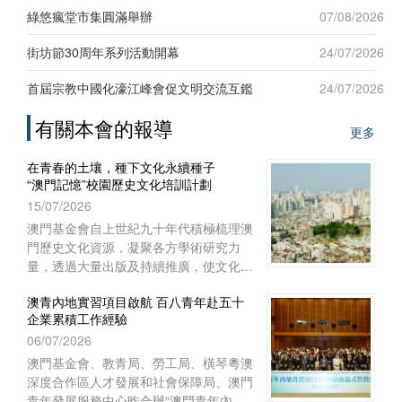
新發展”為題，吸引六十名來自台灣地區
綠悠瘋堂市集圓滿舉辦
07/08/2026
及澳門本地青年踴躍參與，現場互動熱
烈。
街坊節30周年系列活動開幕
24/07/2026
首屆宗教中國化濠江峰會促文明交流互鑑
24/07/2026
有關本會的報導
更多
在青春的土壤，種下文化永續種子
“澳門記憶”校園歷史文化培訓計劃
15/07/2026
澳門基金會自上世紀九十年代積極梳理澳
門歷史文化資源，凝聚各方學術研究力
量，透過大量出版及持續推廣，使文化保
育從學術議題走進大眾視野，深化大眾對
澳青內地實習項目啟航 百八青年赴五十
文化保育的關注。
企業累積工作經驗
06/07/2026
澳門基金會、教青局、勞工局、橫琴粵澳
深度合作區人才發展和社會保障局、澳門
青年發展服務中心昨合辦“澳門青年內地