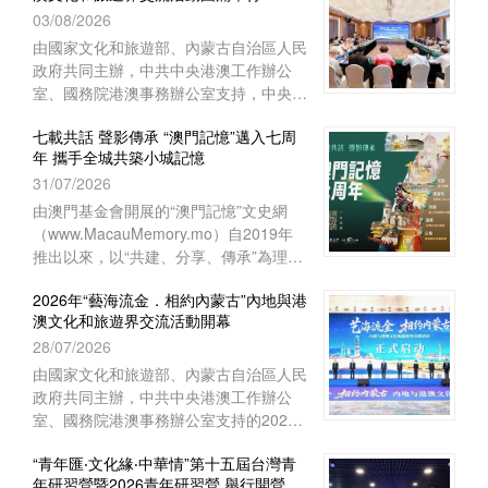
03/08/2026
上海崇明如山酒店舉行閉營儀式。上海中
華職業教育社常務副主任、市政府參事胡
由國家文化和旅遊部、內蒙古自治區人民
衛出席儀式並致辭。上海市崇明區海外聯
政府共同主辦，中共中央港澳工作辦公
誼會副會長林豔華、台灣中華傑出青年交
室、國務院港澳事務辦公室支持，中央人
流促進會理事長陳長風、上海崇明中華職
民政府駐澳門特別行政區聯絡辦公室宣傳
業教育社主任施志琴、上海中華職業技術
七載共話 聲影傳承 “澳門記憶”邁入七周
文體部、經濟部和澳門基金會等單位協辦
年 攜手全城共築小城記憶
學院執行理事蔡奚芳等近100人出席活
的2026年“藝海流金‧相約內蒙古”內地與
動。
31/07/2026
港澳文化和旅遊界交流活動，已於7月27
日至8月1日圓滿舉行。澳門組織了45位
由澳門基金會開展的“澳門記憶”文史網
文旅界代表赴內蒙古自治區參與活動，與
（www.MacauMemory.mo）自2019年
來自內地及香港的文旅界代表、專家學者
推出以來，以“共建、分享、傳承”為理
等共150多人齊聚內蒙古，共譜文旅合作
念，透過文字、圖片、聲音及影像，系統
新篇。
2026年“藝海流金．相約內蒙古”內地與港
梳理並活化澳門珍貴的歷史文化資源，建
澳文化和旅遊界交流活動開幕
構起承載小城歷史的大型文化資料庫。
28/07/2026
“澳門記憶”即將踏入開站七周年，特以
“七載共話 聲影傳承”為主題，陸續推出一
由國家文化和旅遊部、內蒙古自治區人民
系列涵蓋線上和線下的多元活動，誠邀市
政府共同主辦，中共中央港澳工作辦公
民大眾共同參與，用不同視角與媒介，共
室、國務院港澳事務辦公室支持的2026
同編織與傳承屬於這座小城的集體記憶。
年“藝海流金．相約內蒙古”內地與港澳文
“青年匯‧文化緣‧中華情”第十五屆台灣青
化和旅遊界交流活動於7月28日在內蒙古
年研習營暨2026青年研習營 舉行開營儀
自治區鄂爾多斯市開幕。中央人民政府駐