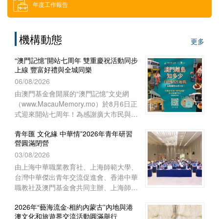
年度工作報告
借用場地
機構動態
更多
下載區
“澳門記憶”開站七周年 雙重慶祝活動同步
上線 豐富好禮與全城同樂
索取門票
06/08/2026
由澳門基金會開展的“澳門記憶”文史網
（www.MacauMemory.mo）於8月6日正
招聘消息
式迎來開站七周年！為感謝廣大市民與讀
者多年來的相伴與支持，“澳門記憶”於生
青年匯 文化緣 中華情”2026年青年研習
日這天起，隆重推出兩項互動慶祝活動
營圓滿閉營
──Facebook 官方專頁“七周年
03/08/2026
Giveaway”互動遊戲以及“澳門離島知多
少”線上問答遊戲，以豐富好禮與全城同
由上海中華職業教育社、上海師範大學、
樂！
台灣中華傑出青年交流促進會、香港中華
職教社及澳門基金會共同主辦、上海師範
大學教育學院與聯合國教育科學文化組織
2026年“藝海流金‧相約內蒙古”內地與港
教師教育中心協辦的“青年匯 文化緣 中華
澳文化和旅遊界交流活動圓滿舉行
情”2026年青年研習營已於8月1日下午在