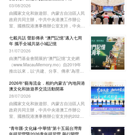
03/08/2026
上海崇明如山酒店舉行閉營儀式。上海中
華職業教育社常務副主任、市政府參事胡
由國家文化和旅遊部、內蒙古自治區人民
衛出席儀式並致辭。上海市崇明區海外聯
政府共同主辦，中共中央港澳工作辦公
誼會副會長林豔華、台灣中華傑出青年交
室、國務院港澳事務辦公室支持，中央人
流促進會理事長陳長風、上海崇明中華職
民政府駐澳門特別行政區聯絡辦公室宣傳
業教育社主任施志琴、上海中華職業技術
七載共話 聲影傳承 “澳門記憶”邁入七周
文體部、經濟部和澳門基金會等單位協辦
年 攜手全城共築小城記憶
學院執行理事蔡奚芳等近100人出席活
的2026年“藝海流金‧相約內蒙古”內地與
動。
31/07/2026
港澳文化和旅遊界交流活動，已於7月27
日至8月1日圓滿舉行。澳門組織了45位
由澳門基金會開展的“澳門記憶”文史網
文旅界代表赴內蒙古自治區參與活動，與
（www.MacauMemory.mo）自2019年
來自內地及香港的文旅界代表、專家學者
推出以來，以“共建、分享、傳承”為理
等共150多人齊聚內蒙古，共譜文旅合作
念，透過文字、圖片、聲音及影像，系統
新篇。
2026年“藝海流金．相約內蒙古”內地與港
梳理並活化澳門珍貴的歷史文化資源，建
澳文化和旅遊界交流活動開幕
構起承載小城歷史的大型文化資料庫。
28/07/2026
“澳門記憶”即將踏入開站七周年，特以
“七載共話 聲影傳承”為主題，陸續推出一
由國家文化和旅遊部、內蒙古自治區人民
系列涵蓋線上和線下的多元活動，誠邀市
政府共同主辦，中共中央港澳工作辦公
民大眾共同參與，用不同視角與媒介，共
室、國務院港澳事務辦公室支持的2026
同編織與傳承屬於這座小城的集體記憶。
年“藝海流金．相約內蒙古”內地與港澳文
“青年匯‧文化緣‧中華情”第十五屆台灣青
化和旅遊界交流活動於7月28日在內蒙古
年研習營暨2026青年研習營 舉行開營儀
自治區鄂爾多斯市開幕。中央人民政府駐