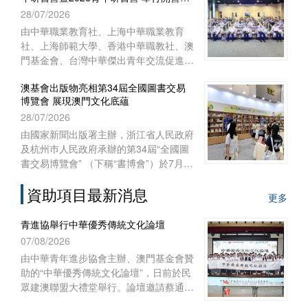
式
28/07/2026
澳門特別行政區聯絡辦公室宣傳文體部、
經濟部和澳門基金會作為澳門協辦單位，
由中華職業教育社、上海中華職業教育
一共組織了45位澳門代表前往內蒙古自
社、上海師範大學、香港中華職教社、澳
治區出席活動。
門基金會、台灣中華傑出青年交流促進會
共同主辦，上海師範大學教育學院與聯合
澳基會出版物亮相第34屆全國圖書交易
國教科文組織教師教育中心協辦之“青年
博覽會 展現澳門文化底蘊
匯‧文化緣‧中華情——第十五屆台灣青年
28/07/2026
研習營暨2026青年研習營”開營儀式於
2026年7月28日上午在上海聯合國教科文
由國家新聞出版署主辦，浙江省人民政府
組織教師教育中心舉行。來自台灣、香
及杭州巿人民政府承辦的第34屆“全國圖
港、澳門29所院校的60多名師生，和上
書交易博覽會” （下稱“書博會”）於7月
海師範大學的志願者共聚申城，一同開啟
24日至27日在浙江杭州國際博覽中心順
為期七天的文化交流與研習體驗之旅。
資助項目最新消息
利舉行。澳門基金會作為澳門出版界代表
更多
再度參展，攜近年出版的多領域精品圖書
亮相，向內地及各地讀者展現澳門豐富的
青進協舉行中華優秀傳統文化論壇
出版成果與文化底蘊。
07/08/2026
由中華青年進步協會主辦、澳門基金會贊
助的“中華優秀傳統文化論壇”，日前於民
眾建澳聯盟大禮堂舉行。論壇邀請蔡通中
醫擔任主講嘉賓，以“中醫文化傳承與創