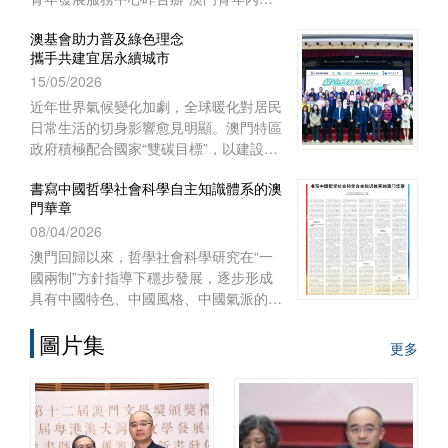
實習項目二○二六啟航儀式暨實習前培
澳基會助力普及綠色理念
訓”。
攜手共建宜居永續城市
15/05/2026
近年世界氣候變化加劇，全球暖化對居民
日常生活的切身影響愈見明顯。澳門特區
政府積極配合國家“雙碳目標”，以建設宜
居智慧綠色澳門作為施政重點之一，制訂
書寫中國哲學社會科學自主知識體系的澳
《澳門長期減碳策略》和《澳門環境保護
門華章
規劃》，謀劃可持續發展藍圖，
08/04/2026
澳門回歸以來，哲學社會科學研究在“一
國兩制”方針指導下穩步發展，逐步形成
具有中國特色、中國風格、中國氣派的自
主知識體系。自習近平總書記2016年在
圖片集
哲學社會科學工作座談會上發表重要講
更多
話、中共中央辦公廳2022年印發《國家
“十四五”時期哲學社會科學發展規劃》以
來，澳門的高等院校、澳門基金會和學術
團體作為知識產出、傳播和實踐的主體，
在構建哲學社會科學自主知識體系的征程