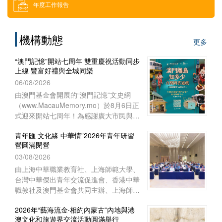
年度工作報告
借用場地
機構動態
更多
下載區
“澳門記憶”開站七周年 雙重慶祝活動同步
上線 豐富好禮與全城同樂
索取門票
06/08/2026
由澳門基金會開展的“澳門記憶”文史網
（www.MacauMemory.mo）於8月6日正
招聘消息
式迎來開站七周年！為感謝廣大市民與讀
者多年來的相伴與支持，“澳門記憶”於生
青年匯 文化緣 中華情”2026年青年研習
日這天起，隆重推出兩項互動慶祝活動
營圓滿閉營
──Facebook 官方專頁“七周年
03/08/2026
Giveaway”互動遊戲以及“澳門離島知多
少”線上問答遊戲，以豐富好禮與全城同
由上海中華職業教育社、上海師範大學、
樂！
台灣中華傑出青年交流促進會、香港中華
職教社及澳門基金會共同主辦、上海師範
大學教育學院與聯合國教育科學文化組織
2026年“藝海流金‧相約內蒙古”內地與港
教師教育中心協辦的“青年匯 文化緣 中華
澳文化和旅遊界交流活動圓滿舉行
情”2026年青年研習營已於8月1日下午在