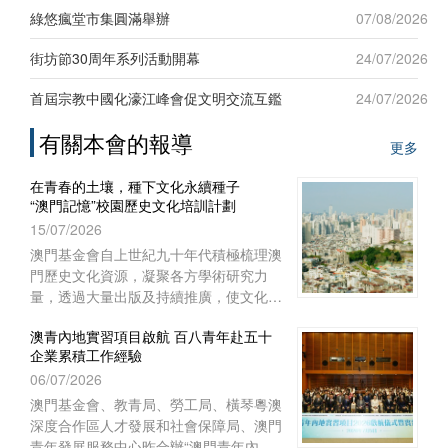
新發展”為題，吸引六十名來自台灣地區
綠悠瘋堂市集圓滿舉辦
07/08/2026
及澳門本地青年踴躍參與，現場互動熱
烈。
街坊節30周年系列活動開幕
24/07/2026
首屆宗教中國化濠江峰會促文明交流互鑑
24/07/2026
有關本會的報導
更多
在青春的土壤，種下文化永續種子
“澳門記憶”校園歷史文化培訓計劃
15/07/2026
澳門基金會自上世紀九十年代積極梳理澳
門歷史文化資源，凝聚各方學術研究力
量，透過大量出版及持續推廣，使文化保
育從學術議題走進大眾視野，深化大眾對
澳青內地實習項目啟航 百八青年赴五十
文化保育的關注。
企業累積工作經驗
06/07/2026
澳門基金會、教青局、勞工局、橫琴粵澳
深度合作區人才發展和社會保障局、澳門
青年發展服務中心昨合辦“澳門青年內地